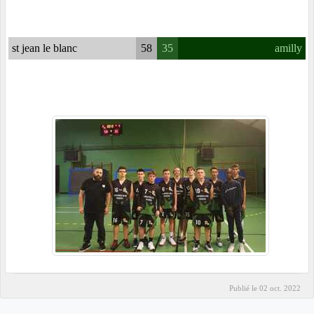
st jean le blanc
58
35
amilly
Publié le
02 oct. 2022