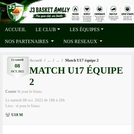
Panneau de gestion des cookies
ACCUEIL
LE CLUB
LES ÉQUIPES
NOS PARTENAIRES
NOS RESEAUX
Le
samedi
Accueil
Match U17 équipe 2
08
MATCH U17 ÉQUIPE
OCT.
2022
2
Contre
St jean le blanc
Le
samedi
08
oct.
2022
de 18h à 20h
Lieu :
st jean le blanc
U18 M