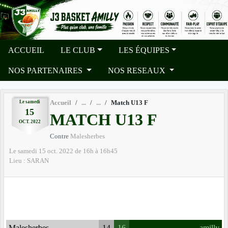
Panneau de gestion des cookies
ACCUEIL
LE CLUB
LES ÉQUIPES
NOS PARTENAIRES
NOS RESEAUX
Le
samedi
Accueil
Match U13 F
15
MATCH U13 F
OCT.
2022
Contre
Malesherbes
Le
samedi
15
oct.
2022
de 16h à 16h45
Lieu :
SARAN