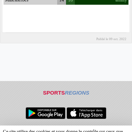
Malesherbes
14
16
amilly
Publié le
09 oct. 2022
SPORTS
REGIONS
Charte cookies
Gestion des cookies
Ce site utilise des cookies et vous donne le contrôle sur ceux que