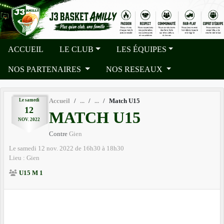
Panneau de gestion des cookies
ACCUEIL
LE CLUB
LES ÉQUIPES
NOS PARTENAIRES
NOS RESEAUX
Le
samedi
Accueil
Match U15
12
MATCH U15
NOV.
2022
Contre
Gien
Le
samedi
12
nov.
2022
de 16h30 à 18h30
Lieu :
Gien
U15 M 1