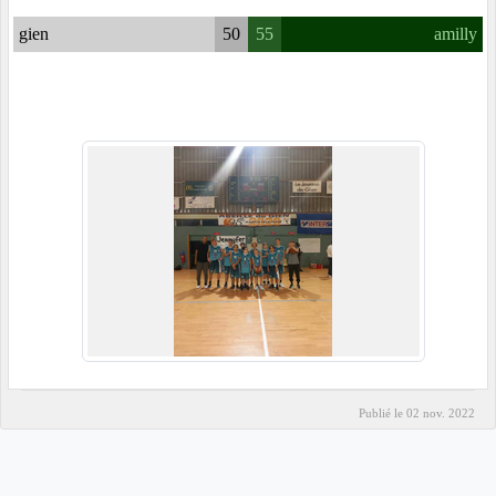
gien
50
55
amilly
Publié le
02 nov. 2022