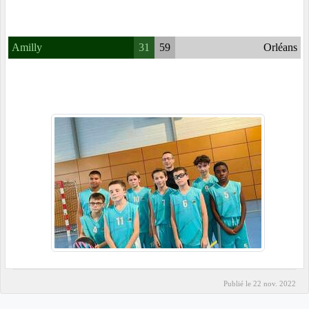
Amilly
31
59
Orléans
Publié le
22 nov. 2022