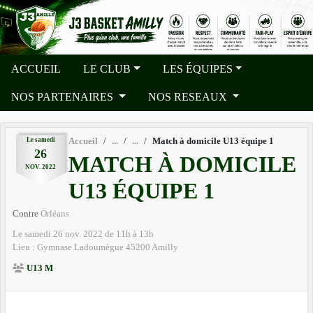
Panneau de gestion des cookies
ACCUEIL
LE CLUB
LES ÉQUIPES
NOS PARTENAIRES
NOS RESEAUX
Le
samedi
Accueil
Match à domicile U13 équipe 1
26
MATCH À DOMICILE
NOV.
2022
U13 ÉQUIPE 1
Contre
Orléans
Le
samedi
26
nov.
2022
de 11h à 13h
Lieu :
Gymnase Ladoumègue
45200
Amilly
U13 M