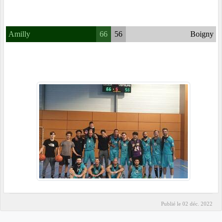
Amilly
66
56
Boigny
Publié le
02 déc. 2022