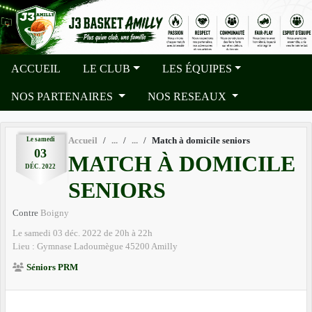
Panneau de gestion des cookies
ACCUEIL
LE CLUB
LES ÉQUIPES
NOS PARTENAIRES
NOS RESEAUX
Le
samedi
Accueil
Match à domicile seniors
03
MATCH À DOMICILE
DÉC.
2022
SENIORS
Contre
Boigny
Le
samedi
03
déc.
2022
de 20h à 22h
Lieu :
Gymnase Ladoumègue
45200
Amilly
Séniors PRM