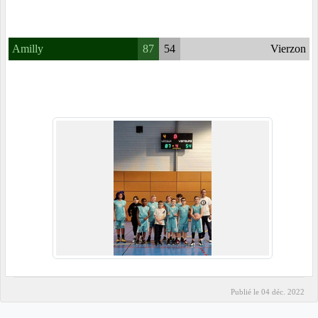
Amilly
87
54
Vierzon
Publié le
04 déc. 2022