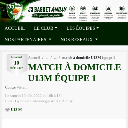
Panneau de gestion des cookies
ACCUEIL
LE CLUB
LES ÉQUIPES
NOS PARTENAIRES
NOS RESEAUX
Le
samedi
Accueil
match à domicile U13M équipe 1
10
MATCH À DOMICILE
DÉC.
2022
U13M ÉQUIPE 1
Contre
Vierzon
Le
samedi
10
déc.
2022
de 16h à 18h
Lieu :
Gymnase Ladoumègue
45200
Amilly
U13 M