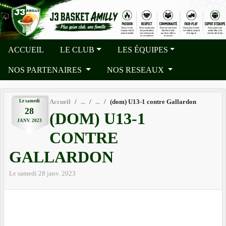
Panneau de gestion des cookies
ACCUEIL
LE CLUB
LES ÉQUIPES
NOS PARTENAIRES
NOS RESEAUX
Le
samedi
Accueil
(dom) U13-1 contre Gallardon
28
(DOM) U13-1
JANV.
2023
CONTRE
GALLARDON
Le
samedi
28
janv.
2023