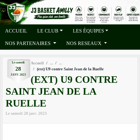
Panneau de gestion des cookies
ACCUEIL
LE CLUB
LES ÉQUIPES
NOS PARTENAIRES
NOS RESEAUX
Le
samedi
Accueil
28
(ext) U9 contre Saint Jean de la Ruelle
JANV.
2023
(EXT) U9 CONTRE
SAINT JEAN DE LA
RUELLE
Le
samedi
28
janv.
2023