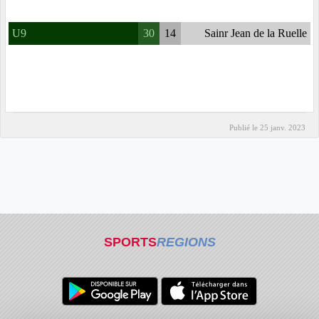
U9
30
14
Sainr Jean de la Ruelle
Publié le
25 janv. 2023
SPORTS
REGIONS