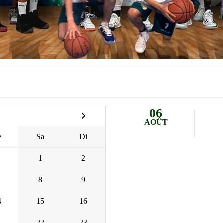
06
AOÛT
e
Sa
Di
1
2
8
9
4
15
16
1
22
23