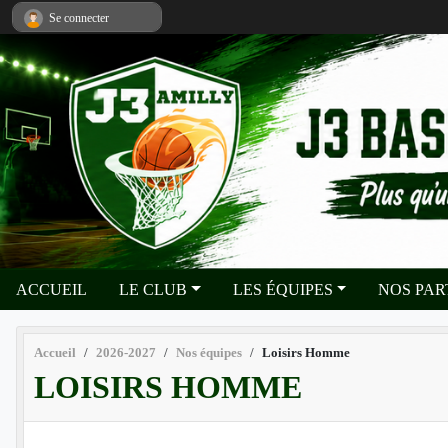
Panneau de gestion des cookies
Se connecter
ACCUEIL
LE CLUB
LES ÉQUIPES
NOS PA
Accueil
2026-2027
Nos équipes
Loisirs Homme
LOISIRS HOMME