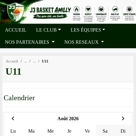
Panneau de gestion des cookies
ACCUEIL
LE CLUB
LES ÉQUIPES
NOS PARTENAIRES
NOS RESEAUX
Accueil
U11
U11
Calendrier
Août 2026
Lu
Ma
Me
Je
Ve
Sa
Di